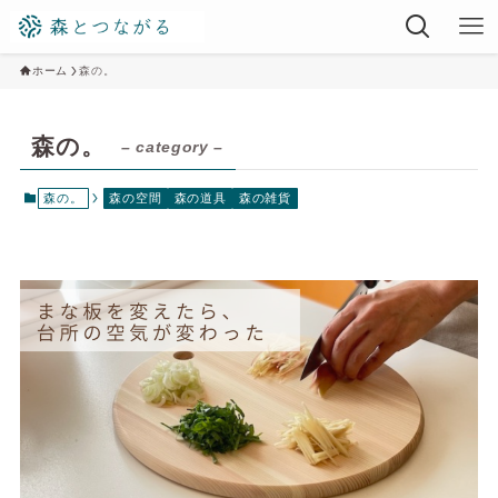
ホーム
森の。
森の。
– category –
森の。
森の空間
森の道具
森の雑貨